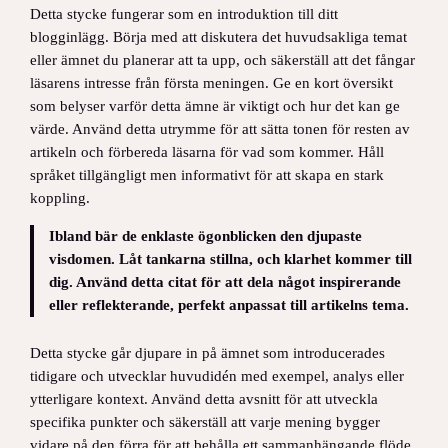
Detta stycke fungerar som en introduktion till ditt
blogginlägg. Börja med att diskutera det huvudsakliga temat
eller ämnet du planerar att ta upp, och säkerställ att det fångar
läsarens intresse från första meningen. Ge en kort översikt
som belyser varför detta ämne är viktigt och hur det kan ge
värde. Använd detta utrymme för att sätta tonen för resten av
artikeln och förbereda läsarna för vad som kommer. Håll
språket tillgängligt men informativt för att skapa en stark
koppling.
Ibland bär de enklaste ögonblicken den djupaste
visdomen. Låt tankarna stillna, och klarhet kommer till
dig. Använd detta citat för att dela något inspirerande
eller reflekterande, perfekt anpassat till artikelns tema.
Detta stycke går djupare in på ämnet som introducerades
tidigare och utvecklar huvudidén med exempel, analys eller
ytterligare kontext. Använd detta avsnitt för att utveckla
specifika punkter och säkerställ att varje mening bygger
vidare på den förra för att behålla ett sammanhängande flöde.