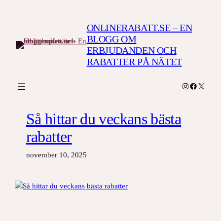
Hoppa
till
ONLINERABATT.SE – EN
innehåll
BLOGG OM
ERBJUDANDEN OCH
RABATTER PÅ NÄTET
Instagram
Facebook
X
Så hittar du veckans bästa
rabatter
november 10, 2025