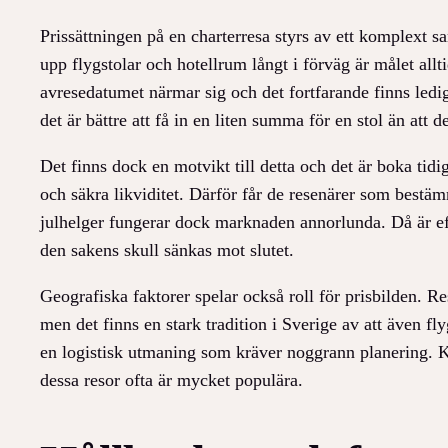
Prissättningen på en charterresa styrs av ett komplext 
upp flygstolar och hotellrum långt i förväg är målet all
avresedatumet närmar sig och det fortfarande finns ledig
det är bättre att få in en liten summa för en stol än att d
Det finns dock en motvikt till detta och det är boka tidig
och säkra likviditet. Därför får de resenärer som bestä
julhelger fungerar dock marknaden annorlunda. Då är efte
den sakens skull sänkas mot slutet.
Geografiska faktorer spelar också roll för prisbilden. R
men det finns en stark tradition i Sverige av att även fly
en logistisk utmaning som kräver noggrann planering. Ko
dessa resor ofta är mycket populära.