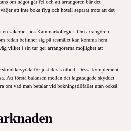
tans om något går fel och att arrangören bär det
jer att inte boka flyg och hotell separat trots att det
älla en säkerhet hos Kammarkollegiet. Om arrangören
de som redan befinner sig på resmålet kan komma hem.
äg vilket i sin tur ger arrangörerna möjlighet att
r skräddarsydda för just deras utbud. Dessa komplement
a. Att förstå balansen mellan det lagstadgade skyddet
 bara om vad man betalar vid bokningstillfället utan också
marknaden