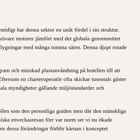
idigt har denna sektor en unik fördel i sin struktur.
tivare motorer jämfört med det globala genomsnittet
på flygningar med många tomma säten. Denna djupt rotade
gram och minskad plastanvändning på hotellen till att
ftersom en charteroperatör ofta skickar tusentals gäster
kala myndigheter gällande miljöstandarder och
r rollen som den personliga guiden men där den mänskliga
siska enveckasresan förr var norm ser vi nu ökade
ots dessa förändringar förblir kärnan i konceptet