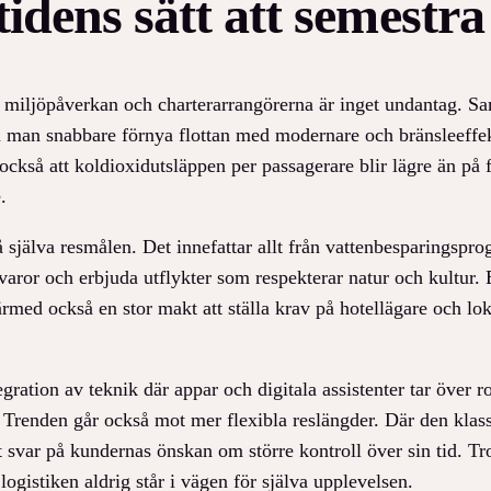
idens sätt att semestra
 miljöpåverkan och charterarrangörerna är inget undantag. Samt
 man snabbare förnya flottan med modernare och bränsleeffek
r också att koldioxidutsläppen per passagerare blir lägre än 
.
 själva resmålen. Det innefattar allt från vattenbesparingspro
ror och erbjuda utflykter som respekterar natur och kultur. E
med också en stor makt att ställa krav på hotellägare och lo
egration av teknik där appar och digitala assistenter tar öve
 Trenden går också mot mer flexibla reslängder. Där den klas
ekt svar på kundernas önskan om större kontroll över sin tid. Tr
gistiken aldrig står i vägen för själva upplevelsen.