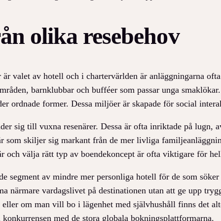
rån olika resebehov
 är valet av hotell och i chartervärlden är anläggningarna ofta
områden, barnklubbar och bufféer som passar unga smaklökar. 
 ordnade former. Dessa miljöer är skapade för social interakt
er sig till vuxna resenärer. Dessa är ofta inriktade på lugn,
 som skiljer sig markant från de mer livliga familjeanläggnin
är och välja rätt typ av boendekoncept är ofta viktigare för he
de segment av mindre mer personliga hotell för de som söker a
a närmare vardagslivet på destinationen utan att ge upp tryg
r eller om man vill bo i lägenhet med självhushåll finns det alt
 i konkurrensen med de stora globala bokningsplattformarna.