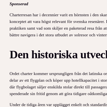
Sponserad
Charterresan har i decennier varit en hörnsten i den ska
konceptet att vara högst relevant för svenska resenärer.
praktiken samt vad som skiljer en paketerad resa från a
bättre navigera i det stora utbudet av solresor och vin
Den historiska utvec
Ordet charter kommer ursprungligen från det latinska ord
delar av ett flygplan och köper upp hotellkapacitet i sto
där flygbolaget säljer enskilda stolar direkt till passa
spenderade sin fritid genom att göra tidigare oåtkomliga
Under de tidiga åren var upplägget enkelt och standardiser