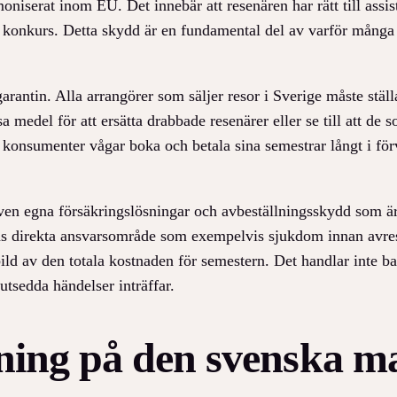
iserat inom EU. Det innebär att resenären har rätt till assis
onkurs. Detta skydd är en fundamental del av varför många väl
egarantin. Alla arrangörer som säljer resor i Sverige måste st
a medel för att ersätta drabbade resenärer eller se till att 
 konsumenter vågar boka och betala sina semestrar långt i förv
ven egna försäkringslösningar och avbeställningsskydd som ä
gens direkta ansvarsområde som exempelvis sjukdom innan avres
is bild av den totala kostnaden för semestern. Det handlar inte
utsedda händelser inträffar.
ttning på den svenska 