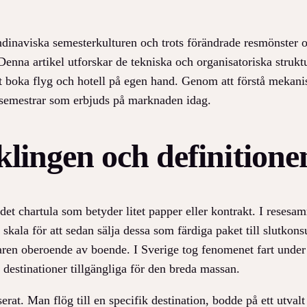
ndinaviska semesterkulturen och trots förändrade resmönster o
 Denna artikel utforskar de tekniska och organisatoriska strukt
tt boka flyg och hotell på egen hand. Genom att förstå mekani
tersemestrar som erbjuds på marknaden idag.
klingen och definitione
et chartula som betyder litet papper eller kontrakt. I resesa
r skala för att sedan sälja dessa som färdiga paket till slutkon
geraren oberoende av boende. I Sverige tog fenomenet fart und
 destinationer tillgängliga för den breda massan.
at. Man flög till en specifik destination, bodde på ett utvalt 