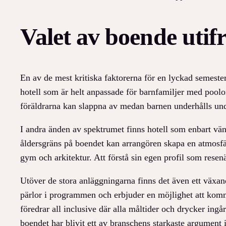
Valet av boende utif
En av de mest kritiska faktorerna för en lyckad semester
hotell som är helt anpassade för barnfamiljer med pool
föräldrarna kan slappna av medan barnen underhålls under
I andra änden av spektrumet finns hotell som enbart vänd
åldersgräns på boendet kan arrangören skapa en atmosfär
gym och arkitektur. Att förstå sin egen profil som resen
Utöver de stora anläggningarna finns det även ett växan
pärlor i programmen och erbjuder en möjlighet att komm
föredrar all inclusive där alla måltider och drycker ingå
boendet har blivit ett av branschens starkaste argument