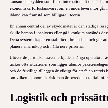
konsumentskydden som finns internationellt och är harmon
ekonomiska förlustansvaret om en underleverantör går i k
ibland kan framstå som billigare i teorin.
En annan central del av skyddsnätet är den statliga res
skulle hamna i insolvens eller gå i konkurs används dess
Detta system skapar en stabilitet i branschen och gör att
planera sina inköp och hålla nere priserna.
Utöver de juridiska kraven erbjuder många operatörer ä
täcker ofta situationer som ligger utanför paketresela
och de frivilliga tilläggen är viktigt för att få en rättv
om vilken ekonomisk risk man är beredd att ta ifall oför
Logistik och prissä