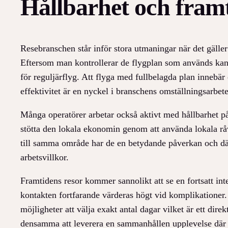
Hållbarhet och framt
Resebranschen står inför stora utmaningar när det gäller
Eftersom man kontrollerar de flygplan som används kan
för reguljärflyg. Att flyga med fullbelagda plan innebä
effektivitet är en nyckel i branschens omställningsarbete
Många operatörer arbetar också aktivt med hållbarhet på
stötta den lokala ekonomin genom att använda lokala råva
till samma område har de en betydande påverkan och där
arbetsvillkor.
Framtidens resor kommer sannolikt att se en fortsatt int
kontakten fortfarande värderas högt vid komplikationer.
möjligheter att välja exakt antal dagar vilket är ett dir
densamma att leverera en sammanhållen upplevelse där lo