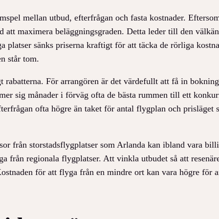
samspel mellan utbud, efterfrågan och fasta kostnader. Efters
tid att maximera beläggningsgraden. Detta leder till den välk
a platser sänks priserna kraftigt för att täcka de rörliga kos
en står tom.
t rabatterna. För arrangören är det värdefullt att få in bokning
mmer sig månader i förväg ofta de bästa rummen till ett konku
rfrågan ofta högre än taket för antal flygplan och prisläget s
esor från storstadsflygplatser som Arlanda kan ibland vara bi
ga från regionala flygplatser. Att vinkla utbudet så att resenär
stnaden för att flyga från en mindre ort kan vara högre för a