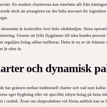
sevärt. En modern charterresa kan innefatta allt från tränings
arstår dock att arrangören tar det fulla ansvaret för logistik
ngar.
 ekonomin är kontrollen över hela värdekedjan. Stora operatö
timering. Genom att fylla flygplanen till nära hundra procent 
m reguljära bolag sällan trafikerar. Detta är en av de främsta 
t år efter år.
harter och dynamisk pa
de har gränsen mellan traditionell charter och vad som kallas 
ns eget flygbolag eller ett specifikt inhyst bolag på fasta tid
um i realtid. Även om slutprodukten vid första anblick kan se l