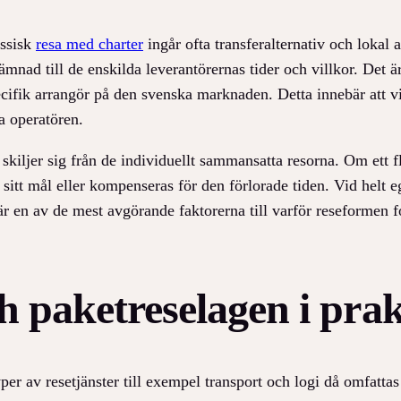
assisk
resa med charter
ingår ofta transferalternativ och lokal 
ad till de enskilda leverantörernas tider och villkor. Det är o
 specifik arrangör på den svenska marknaden. Detta innebär att
a operatören.
kiljer sig från de individuellt sammansatta resorna. Om ett fly
år sitt mål eller kompenseras för den förlorade tiden. Vid helt
är en av de mest avgörande faktorerna till varför reseformen
paketreselagen i prak
er av resetjänster till exempel transport och logi då omfattas 